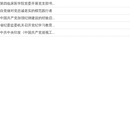
第四临床医学院党委开展党支部书...
自觉做对党忠诚老实的模范践行者
中国共产党加强纪律建设的经验启...
省纪委监委机关召开党纪学习教育...
中共中央印发《中国共产党巡视工...