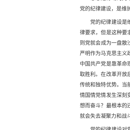
党的纪律建设，是维
党的纪律建设是
律要求，但是这种要
则党就会成为一盘散沙
严明作为马克思主义
中国共产党是靠革命
取胜利。在改革开放
传统和独特优势。当
情国情党情发生深刻
想而奋斗？最根本的
就会失去凝聚力和战
党的纪律建设对