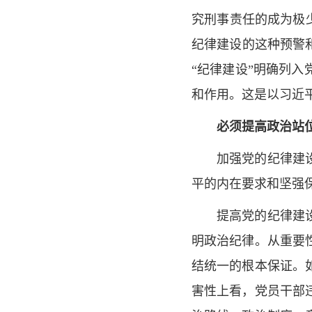
究刑事责任的成为极
纪律建设的这种预警
“纪律建设”明确列
和作用。这是以习近
必须提高政治站
加强党的纪律建
平的内在要求和坚强
提高党的纪律建
明政治纪律。从重要
结统一的根本保证。
害性上看，党员干部