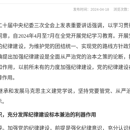
发布时间：2024-04-18 浏览次数
二十届中央纪委三次全会上发表重要讲话强调，以学习贯
意，自2024年4月至7月在全党开展党纪学习教育。开
的纪律建设，为维护党的团结统一、实现党的路线方针政
确提出加强纪律建设是全面从严治党的治本之策的论断，
和作用，以前所未有的力度加强纪律建设，党的纪律建设
障作用。
继承和发展马克思主义建党学说，坚持党要管党、从严
示。
识，充分发挥纪律建设标本兼治的利器作用
导。加强党的纪律建设，前提是强化纪律意识，充分认识