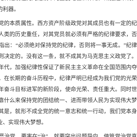
的利器。
党的本质属性。西方资产阶级政党对其成员也有一定的纪
人类的历史重任，对其党员就必须有严格的纪律要求，否
指出：“必须绝对保持党的纪律，否则将一事无成。”纪律
则决定的。没有这一条，就不成其为马克思主义政党了。
年代，加强纪律性保证了新民主主义革命在全国范围内夺
。在长期的奋斗历程中，纪律严明已经成为我们党的光荣
年奋斗目标进军的新阶段，使命光荣、责任重大。同时世
靠什么来保持党的团结统一、进而带领人民为实现伟大梦
其是，就形不成全党的统一意志和统一行动，我们党本身
业、实现伟大梦想。
严治党，要害在“治”，就要突出问题导向，使管党治党真