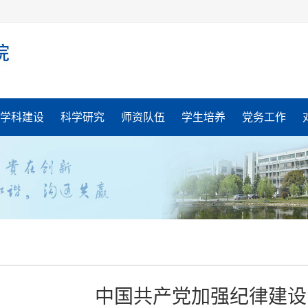
学科建设
科学研究
师资队伍
学生培养
党务工作
中国共产党加强纪律建设