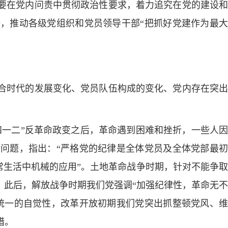
要在党内问责中贯彻政治性要求，着力追究在党的建设和
，推动各级党组织和党员领导干部“把抓好党建作为最大
合时代的发展变化、党员队伍构成的变化、党内存在突出
四一二”反革命政变之后，革命遇到困难和挫折，一些人因
问题，指出：“严格党的纪律是全体党员及全体党部最初
常生活中机械的应用”。土地革命战争时期，针对不能争取
。此后，解放战争时期我们党强调“加强纪律性，革命无不
统一的自觉性，改革开放初期我们党突出抓整顿党风、维
措。