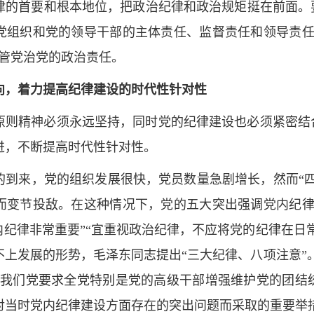
律的首要和根本地位，把政治纪律和政治规矩挺在前面。
党组织和党的领导干部的主体责任、监督责任和领导责任
起管党治党的政治责任。
向，着力提高纪律建设的时代性针对性
原则精神必须永远坚持，同时党的纪律建设也必须紧密结
进，不断提高时代性针对性。
的到来，党的组织发展很快，党员数量急剧增长，然而“
而变节投敌。在这种情况下，党的五大突出强调党内纪律
内纪律非常重要”“宜重视政治纪律，不应将党的纪律在日
不上发展的形势，毛泽东同志提出“三大纪律、八项注意”
期我们党要求全党特别是党的高级干部增强维护党的团结
对当时党内纪律建设方面存在的突出问题而采取的重要举