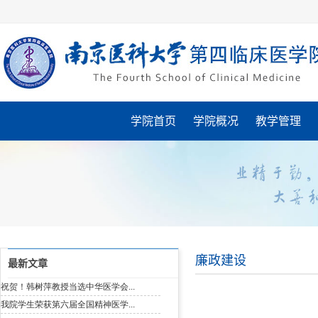
学院首页
学院概况
教学管理
廉政建设
最新文章