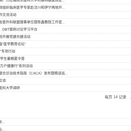
广杰莅临南京医科大学附属明基医院走...
组织临床医学专家赴汶川和伊宁两地开...
作交流活动
管外科联盟理事单位暨陈鑫教授工作室...
、DBT案例讨论学习平台
院开展党建共建活动
“医学教育论坛”
”专项行动
大学生暑期夏令营
万户健康行”系列活动
合诊治技术指南（CACA）发布暨精读巡...
交流
医科大学调研
每页
14
记录