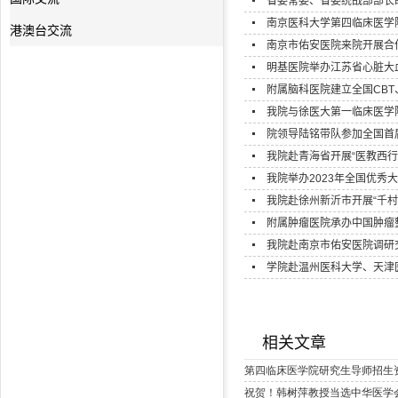
省委常委、省委统战部部长胡
南京医科大学第四临床医学院
港澳台交流
南京市佑安医院来院开展合
明基医院举办江苏省心脏大血
附属脑科医院建立全国CBT
我院与徐医大第一临床医学
院领导陆铭带队参加全国首届
我院赴青海省开展“医教西行
我院举办2023年全国优秀
我院赴徐州新沂市开展“千村
附属肿瘤医院承办中国肿瘤整
我院赴南京市佑安医院调研
学院赴温州医科大学、天津
相关文章