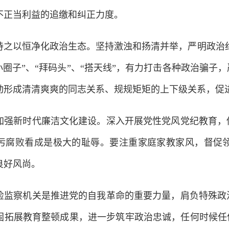
不正当利益的追缴和纠正力度。
以恒净化政治生态。坚持激浊和扬清并举，严明政治纪律
小圈子”、“拜码头”、“搭天线”，有力打击各种政治骗
动形成清清爽爽的同志关系、规规矩矩的上下级关系，促
新时代廉洁文化建设。深入开展党性党风党纪教育，传
污腐败看成是极大的耻辱。要注重家庭家教家风，督促
良好风尚。
察机关是推进党的自我革命的重要力量，肩负特殊政治
固拓展教育整顿成果，进一步筑牢政治忠诚，任何时候任