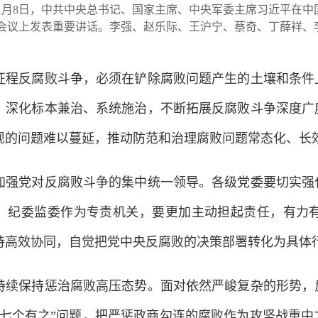
8日，中共中央总书记、国家主席、中央军委主席习近平在中
会议上发表重要讲话。李强、赵乐际、王沪宁、蔡奇、丁薛祥、
反腐败斗争，必须在铲除腐败问题产生的土壤和条件上
，深化标本兼治、系统施治，不断拓展反腐败斗争深度广
现的问题难以蔓延，推动防范和治理腐败问题常态化、长
党对反腐败斗争的集中统一领导。各级党委要切实强化
。纪委监委作为专责机关，要更加主动担起责任，有力
持高效协同，自觉把党中央反腐败的决策部署转化为具体
保持惩治腐败高压态势。面对依然严峻复杂的形势，反
“七个有之”问题，把严惩政商勾连的腐败作为攻坚战重