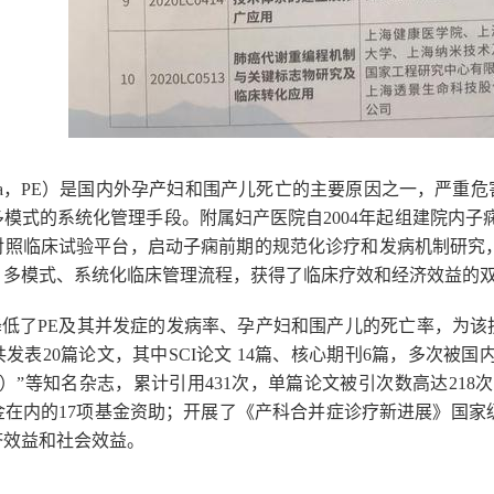
a
，
PE
）是国内外孕产妇和围产儿死亡的主要原因之一，严重危
多模式的系统化管理手段。
附属妇产医院
自
2004
年起组建院内子
对照临床试验平台，启动子痫前期的规范化诊疗和发病机制研究
、多模式、系统化临床管理流程，获得了临床疗效和经济效益的
低了
PE
及其并发症的发病率、孕产妇和围产儿的死亡率，为该
共发表
20
篇论文，其中
SCI
论文
14
篇、核心期刊
6
篇，多次被国
）
”
等知名杂志，累计引用
431
次，单篇论文被引次数高达
218
次
金在内的
17
项基金资助；开展了《产科合并症诊疗新进展》国家
济效益和社会效益。