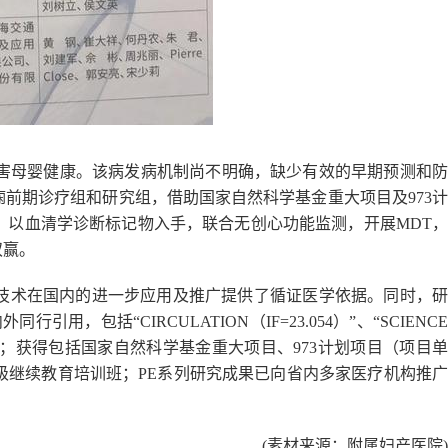
害母婴健康。该病发病机制尚不明确，缺少有效的早期预测和
痫前期诊疗组和研究组，借助国家自然科学基金重大项目及
973
计
，以血清学诊断标记物入手，联合无创心功能监测，开展
MDT
，
双赢。
技术在国内的进一步应用及推广提供了循证医学依据。同时，
内外同行引用，包括
“CIRCULATION
（
IF=23.054
）
”
、
“SCIENC
；获得包括国家自然科学基金重大项目、
973
计划项目（项目
级继续教育培训班；
PE
系列研究成果已向省内多家医疗机构推广
(素材来源：附属妇产医院)