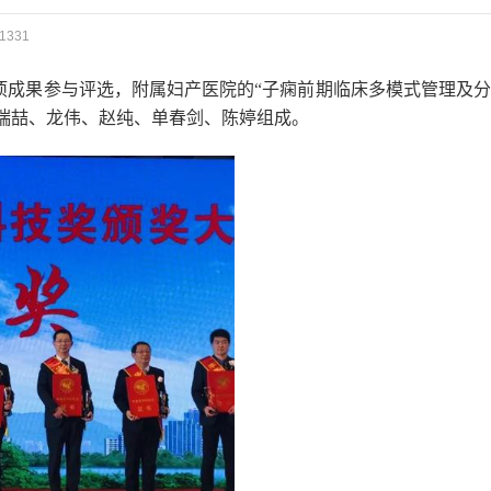
1331
项成果参与评选，
附属妇产医院的
“
子痫前期临床多模式管理及
瑞喆、龙伟、赵纯、单春剑、陈婷
组成。