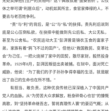
无处卖掉他们生产的货物吗？这个典故就是“拔葵去织”。公仪
休之举可谓“利居众后”，动机如其所言，食官家俸禄的人，不
要去与老百姓争利。
“责”与“利”的背后，是“公”与“私”的抉择。责先利后说到
底是公心压倒私欲，在抉择中能做到先公后私、大公无私，
甚至为公舍私。“农民运动大王”彭湃曾是锦衣玉食的富家子
弟，家族有着“鸦飞不过的田产”。但他以“救国救民、变革社
会”为己任，一把火烧掉了家中的田契，散尽家财，毅然投身
革命。1929年8月，彭湃因叛徒出卖被捕。在狱中，面对死亡
威胁，他说：“为了我们的子子孙孙争得幸福的生活，就是献
出了自己的生命也在所不惜。”
有担当、敢负责，这种优良传统已深深植入了中国共产
党人的血脉。从“为劳苦大众求解放，粉身碎骨心也甘”的慷慨
高歌，到“坚持革命继吾志，誓将真理传人寰”的豪迈气概；从