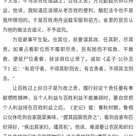
下大雪，牛马冻死在道路上，百姓尤苦。方克勤毅然命以舟
运，他说，我知道应该顺从老百姓的便利，触犯法令也不是
我所惧怕的。于是百姓用舟运载军服到前方。省里的官员认
为他的做法合道义，不予追究。
为官避事平生耻。在其位，就要谋其政、任其职、尽其
责。如果占着职位而不履职尽责，民有困而不知救、不敢
救，便是尸位素餐，就该退位让贤了。诚如《孟子·公孙丑
下》云：“有官守者，不得其职则去；有言责者，不得其言则
去。”
让百姓过上好日子是为政之责，履行好这个责任要有奉
献牺牲精神，当个人利益与百姓利益不能兼顾时，要自觉把
个人利益排在百姓利益之后。《史记》载：春秋时期，鲁相
公仪休吃到自家蔬菜美味，“拔其园葵而弃之”，看到自家布匹
织得好，“疾出其家妇，燔其机”。他说，难道要让农民和织妇