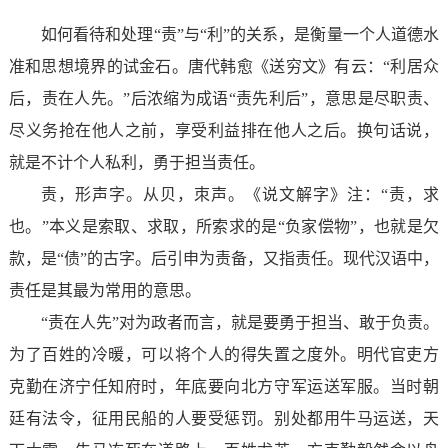
如何看待和处理“责”与“利”的关系，是衡量一个人道德水
准和思想境界的试金石。唐代韩愈《送穷文》有云：“利居众
后，责在人先。”后浓缩为成语“责先利后”，意思是尽职责、
尽义务抢在他人之前，享受利益排在他人之后。换句话说，
就是不计个人私利，勇于担当责任。
责，形声字。从贝，朿声。《说文解字》注：“责，求
也。”本义是索取、求取，所索求的是“负家偿物”，也就是欠
款，是“债”的古字。后引申为责备，又指责任。现代汉语中，
责任是其最为常用的意思。
“责在人先”对为政者而言，就是要勇于担当、敢于负责。
为了百姓的冷暖，可以将个人的得失置之度外。明代官吏方
克勤在济宁任知府时，年底要向北方守军运送军服。当时朝
廷有法令，征用民船的人要受惩罚。别处都用牛马运送，天