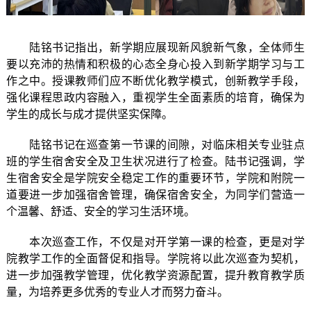
陆铭书记指出，新学期应展现新风貌
新气象
，
全体师生
要
以充沛的热情和积极的心态全身心投入到新学期学习与工
作之中。
授课
教师们应不断优化教学
模式
，创新教学手段，
强化课程思政内容融入，重视
学生全面素质的培育，确保为
学生的成长与成才提供坚实保障。
陆铭书记在巡查第一节课的间隙，对
临床相关专业驻点
班
的学生宿舍安全及卫生状况进行了检查。
陆书记强调，学
生宿舍安全是学院安全稳定工作的重要环节，学院和附院一
道要进一步加强宿舍管理，确保宿舍安全，为同学们营造一
个温馨、舒适、安全的学习生活环境。
本次巡查工作，不仅是对开学第一课的检查，更是对学
院教学工作的全面督促和指导。学院将以此次巡查为契机，
进一步加强教学管理，优化教学资源配置，提升教育教学质
量，为培养更多优秀的专业人才而努力奋斗。