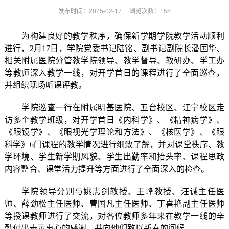
发布时间：2025-02-17 浏览次数：
155
为构建良好的教学秩序，确保新学期学院教学活动顺利
进行，
2月17日，学院党委书记陆铭
、
副书记副院长潘国华
、
相关附属医院分管教学院领导
、
教学督导
、
教研办
、
学工办
等教师深入教学一线，对开学首日的课程进行了全面巡查，
并组织现场听课评教。
学院
巡查
一行在
附属明基医院、五台校区
、
江宁校区
走
访多个教学班级，
对
开学首日
《内科学》、《精神病学》、
《眼镜学》、《眼视光学理论和方法》、《核医学》、《眼
科学》
6
门课程的教学情况进行细致了解，并对课堂秩序、教
学环境、学生新学期风貌、学生出勤
率
和抬头率
、课程思政
内容整合
、课堂活力提升
等方面进行了全面
深入的检查
。
学院领导
分别
与姚志剑教授、王峰教授、汪诚主任
医
师
、薛劲松主任
医师
、曹国凡主任
医师
、丁喜艳
副
主任
医师
等授课教师进行了交流
，
对
各位
教师多年来在教学一线的辛
勤付出表示衷心的感谢，并向他们致以新春的问候。