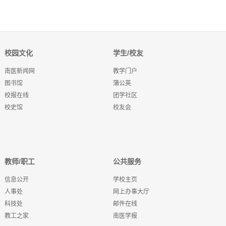
校园文化
学生/校友
南医新闻网
教学门户
图书馆
蒲公英
校报在线
团学社区
校史馆
校友会
教师/职工
公共服务
信息公开
学校主页
人事处
网上办事大厅
科技处
邮件在线
教工之家
南医学报