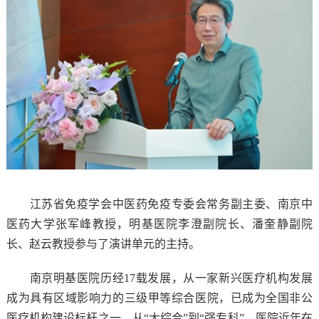
江苏省免疫学会中医药免疫专委会常务副主委、南京中
医药大学张军峰教授，明基医院李澄副院长、潘奎静副院
长、赵云教授参与了演讲单元的主持。
南京明基医院历经
17
载发展，从一家新兴医疗机构发展
成为具有区域影响力的三级甲等综合医院，已成为全国非公
医疗机构建设标杆之一。从
“
大综合
”
到
“
强专科
”
，医院近年在