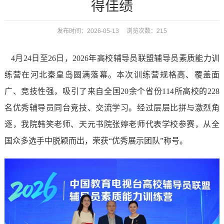
得佳绩
发布时间：2026-05-13 浏览次数：
215
4
月
24
日至
2
6
日，
2026
年高校辅导员联盟辅导员素质能力训
练营在河北秦皇岛圆满落幕。本次训练营规格高、覆盖面
广、竞技性强，吸引了来自全国
20
余个省份
114
所高校的
228
名优秀辅导员同台竞技、交流学习。经过层层比拼与激烈角
逐，我院韩笑老师、天元书院张婷老师代表学校参赛，从全
国众多选手中脱颖而出，荣获“优秀展示团队”称号。