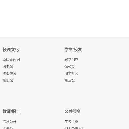
校园文化
学生/校友
南医新闻网
教学门户
图书馆
蒲公英
校报在线
团学社区
校史馆
校友会
教师/职工
公共服务
信息公开
学校主页
人事处
网上办事大厅