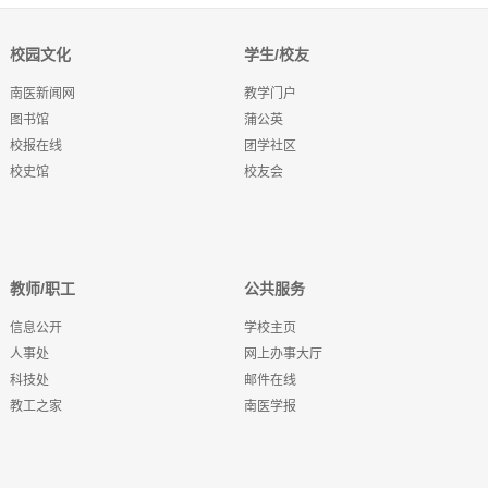
校园文化
学生/校友
南医新闻网
教学门户
图书馆
蒲公英
校报在线
团学社区
校史馆
校友会
教师/职工
公共服务
信息公开
学校主页
人事处
网上办事大厅
科技处
邮件在线
教工之家
南医学报