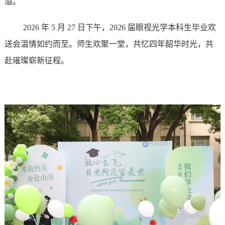
溢。
2026
年
5
月
27
日下午，
2026
届眼视光学本科生毕业欢
送会温情如约而至。师生欢聚一堂，共忆四年韶华时光，共
赴璀璨崭新征程。