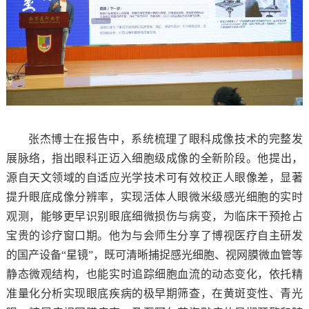
张杰博士
在报告中，
系统梳理了眼科成像技术的完整发
展脉络，指出
眼科
正迈入细胞级成像的全新阶段。
他提出
，
源自天文领域的自适应光学技术可有效校正人眼像差，显著
提升眼底成像分辨率，实现活体人眼微米级感光细胞的实时
观测，能够更早识别眼底细微损伤与病变，为临床干预抢占
宝贵的诊疗窗口期。
他为与会师生
分享了博视医疗自主研发
的国产设备
“星镜”，既可清晰捕捉感光细胞、视网膜微血管等
静态微观结构，也能实时追踪细胞血流的动态变化，依托精
准量化分析实现眼底疾病的极早期筛查，在黄斑变性、青光