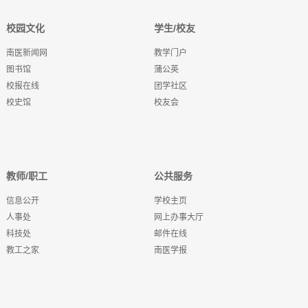
校园文化
学生/校友
南医新闻网
教学门户
图书馆
蒲公英
校报在线
团学社区
校史馆
校友会
教师/职工
公共服务
信息公开
学校主页
人事处
网上办事大厅
科技处
邮件在线
教工之家
南医学报