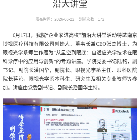
沿大讲堂
发布时间：2026-06-22 浏览次数：
172
6月17日
，我院
“企业家进高校”前沿大讲堂活动特邀
南京
博视医疗科技有限公司创始人、董事长兼
CEO
张杰博士
，为
眼视光学系师生
作
题为
“
从星空到眼底：
自适应光学技术
在眼
科诊疗中的应用与创新
”的
专题
讲座。
学院党委书记陆铭，副
书记、副院长潘国华，副院长、眼视光学系主任、眼科医院
院长蒋沁，
眼视光学系本科生、研究生及相关专业教师
等
参
加
。
讲座由
党委副书记、副院长潘国华
主持。