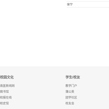
校园文化
学生/校友
南医新闻网
教学门户
图书馆
蒲公英
校报在线
团学社区
校史馆
校友会