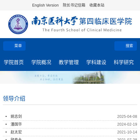
English Version
院长书记信箱
收藏本站
菜单
搜索
学院首页
学院概况
教学管理
学科建设
科学研究
领导介绍
姚志剑
2025-04-08
潘国华
2024-02-19
赵太宏
2021-10-14
顾寿永
2021-07-28