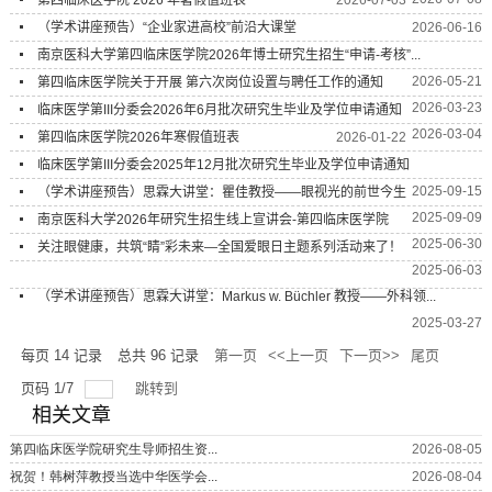
（学术讲座预告）“企业家进高校”前沿大课堂
2026-06-16
南京医科大学第四临床医学院2026年博士研究生招生“申请-考核”...
2026-05-21
第四临床医学院关于开展 第六次岗位设置与聘任工作的通知
2026-03-23
临床医学第III分委会2026年6月批次研究生毕业及学位申请通知
2026-03-04
第四临床医学院2026年寒假值班表
2026-01-22
临床医学第III分委会2025年12月批次研究生毕业及学位申请通知
2025-09-15
（学术讲座预告）思霖大讲堂：瞿佳教授——眼视光的前世今生
2025-09-09
南京医科大学2026年研究生招生线上宣讲会-第四临床医学院
2025-06-30
关注眼健康，共筑“睛”彩未来—全国爱眼日主题系列活动来了！
2025-06-03
（学术讲座预告）思霖大讲堂：Markus w. Büchler 教授——外科领...
2025-03-27
每页
14
记录
总共
96
记录
第一页
<<上一页
下一页>>
尾页
页码
1
/
7
跳转到
相关文章